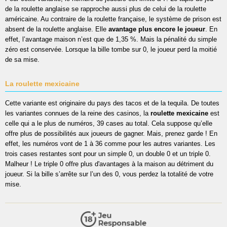
de la roulette anglaise se rapproche aussi plus de celui de la roulette
américaine. Au contraire de la roulette française, le système de prison est
absent de la roulette anglaise. Elle
avantage plus encore le joueur
. En
effet, l’avantage maison n’est que de 1,35 %. Mais la pénalité du simple
zéro est conservée. Lorsque la bille tombe sur 0, le joueur perd la moitié
de sa mise.
La roulette mexicaine
Cette variante est originaire du pays des tacos et de la tequila. De toutes
les variantes connues de la reine des casinos, la
roulette mexicaine
est
celle qui a le plus de numéros, 39 cases au total. Cela suppose qu’elle
offre plus de possibilités aux joueurs de gagner. Mais, prenez garde ! En
effet, les numéros vont de 1 à 36 comme pour les autres variantes. Les
trois cases restantes sont pour un simple 0, un double 0 et un triple 0.
Malheur ! Le triple 0 offre plus d'avantages à la maison au détriment du
joueur. Si la bille s’arrête sur l’un des 0, vous perdez la totalité de votre
mise.