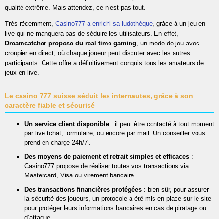
qualité extrême. Mais attendez, ce n’est pas tout.
Très récemment,
Casino777 a enrichi sa ludothèque
, grâce à un jeu en
live qui ne manquera pas de séduire les utilisateurs. En effet,
Dreamcatcher propose du real time gaming
, un mode de jeu avec
croupier en direct, où chaque joueur peut discuter avec les autres
participants. Cette offre a définitivement conquis tous les amateurs de
jeux en live.
Le casino 777 suisse séduit les internautes, grâce à son
caractère fiable et sécurisé
Un service client disponible
: il peut être contacté à tout moment
par live tchat, formulaire, ou encore par mail. Un conseiller vous
prend en charge 24h/7j.
Des moyens de paiement et retrait simples et efficaces
:
Casino777 propose de réaliser toutes vos transactions via
Mastercard, Visa ou virement bancaire.
Des transactions financières protégées
: bien sûr, pour assurer
la sécurité des joueurs, un protocole a été mis en place sur le site
pour protéger leurs informations bancaires en cas de piratage ou
d’attaque.