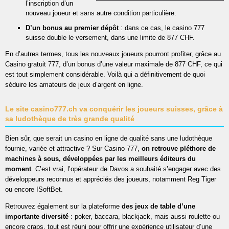
l’inscription d’un
nouveau joueur et sans autre condition particulière.
D’un bonus au premier dépôt
: dans ce cas, le casino 777
suisse double le versement, dans une limite de 877 CHF.
En d’autres termes, tous les nouveaux joueurs pourront profiter, grâce au
Casino gratuit 777, d’un bonus d’une valeur maximale de 877 CHF, ce qui
est tout simplement considérable. Voilà qui a définitivement de quoi
séduire les amateurs de jeux d’argent en ligne.
Le site casino777.ch va conquérir les joueurs suisses, grâce à
sa ludothèque de très grande qualité
Bien sûr, que serait un casino en ligne de qualité sans une ludothèque
fournie, variée et attractive ? Sur Casino 777,
on retrouve pléthore de
machines à sous, développées par les meilleurs éditeurs du
moment
. C’est vrai, l’opérateur de Davos a souhaité s’engager avec des
développeurs reconnus et appréciés des joueurs, notamment Reg Tiger
ou encore ISoftBet.
Retrouvez également sur la plateforme
des jeux de table d’une
importante diversité
: poker, baccara, blackjack, mais aussi roulette ou
encore craps, tout est réuni pour offrir une expérience utilisateur d’une