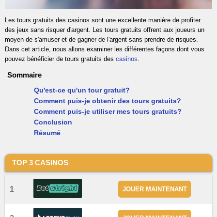
Les tours gratuits des casinos sont une excellente manière de profiter
des jeux sans risquer d'argent. Les tours gratuits offrent aux joueurs un
moyen de s'amuser et de gagner de l'argent sans prendre de risques.
Dans cet article, nous allons examiner les différentes façons dont vous
pouvez bénéficier de tours gratuits des
casinos
.
Sommaire
Qu'est-ce qu'un tour gratuit?
Comment puis-je obtenir des tours gratuits?
Comment puis-je utiliser mes tours gratuits?
Conclusion
Résumé
TOP 3 CASINOS
1
JOUER MAINTENANT