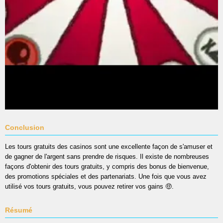
Conclusion
Les tours gratuits des casinos sont une excellente façon de s'amuser et
de gagner de l'argent sans prendre de risques. Il existe de nombreuses
façons d'obtenir des tours gratuits, y compris des bonus de bienvenue,
des promotions spéciales et des partenariats. Une fois que vous avez
utilisé vos tours gratuits, vous pouvez retirer vos gains 🤑.
Résumé