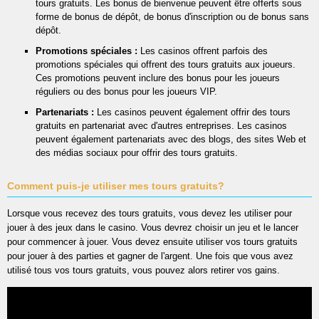
tours gratuits. Les bonus de bienvenue peuvent être offerts sous
forme de bonus de dépôt, de bonus d'inscription ou de bonus sans
dépôt.
Promotions spéciales :
Les casinos offrent parfois des
promotions spéciales qui offrent des tours gratuits aux joueurs.
Ces promotions peuvent inclure des bonus pour les joueurs
réguliers ou des bonus pour les joueurs VIP.
Partenariats :
Les casinos peuvent également offrir des tours
gratuits en partenariat avec d'autres entreprises. Les casinos
peuvent également partenariats avec des blogs, des sites Web et
des médias sociaux pour offrir des tours gratuits.
Comment puis-je utiliser mes tours gratuits?
Lorsque vous recevez des tours gratuits, vous devez les utiliser pour
jouer à des jeux dans le casino. Vous devrez choisir un jeu et le lancer
pour commencer à jouer. Vous devez ensuite utiliser vos tours gratuits
pour jouer à des parties et gagner de l'argent. Une fois que vous avez
utilisé tous vos tours gratuits, vous pouvez alors retirer vos gains.