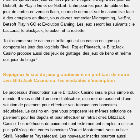
Betsoft, de Play’n Go et de NetEnt. Enfin pour les jeux de table et les
jeux de cartes en version flash, en mode demo et sur le casino live face
à des croupiers en direct, vous devrez remercier Microgaming, NetEnt,
Betsoft Play’n GO et Evolution Gaming. Les jeux seront les suivants : le
baccarat, le blackjack, le poker, et la roulette.
Tout comme sur le casino estrella, qui est un casino en ligne qui
comporte les jeux des logiciels Rival, Rtg et Playtech, le BlitzJack
Casino propose aussi des jeux de grattage, des jeux de keno et même
des jeux de bingo !
Rejoignez le site de jeux gratuitement en profitant de notre
avis BlitzJack Casino sur les modalités d’inscription
Le processus d’inscription sur le BlitzJack Casino sera le plus simple du
monde. Il vous suffit d’un nom d’utilisateur, d’un mot de passe et d’une
solution de paiement pour effectuer vos transactions bancaires
sécurisées. Le casino en ligne vous proposera les mêmes solutions de
paiement pour les dépôts et pour effectuer un retrait chez BlitzJack
Casino. Les méthodes de paiement sont extrêmement simples à utiliser
puisqu’il s’agit des cartes bancaires Visa et Mastercard, sans oublier
Skrill, Neteller et Paysafecard. Les nouveaux inscrits pourront aussi